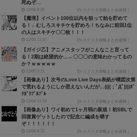
死ぬぞ…
12/06 8:25
-
スクスタ攻略まとめ速報｜ラブライブ！スクールアイドルフェスティバルALL STARS GameINN
【魔境】イベント100位以内を狙って飴を貯めて
る！←むしろスキチケを貯めろ！ちなみに前回1位
の人はスキチケ〇〇枚！！！
12/05 11:57
-
スクスタ攻略まとめ速報｜ラブライブ！スクールアイドルフェスティバルALL STARS GameINN
【ガイジ乙】アニメスタッフがこんなこと言って
る！2期は絶望的か…←〇〇〇の意味わかってるの
か？ｗｗｗｗｗ
12/05 8:21
-
スクスタ攻略まとめ速報｜ラブライブ！スクールアイドルフェスティバルALL STARS GameINN
【画像あり】次号のLove Live Days表紙が構図次第
で荒れるようにしか思えないんだが…((((；ﾟДﾟ))))ｶﾞ
ｸｶﾞｸﾌﾞﾙﾌﾞﾙ
12/04 11:59
-
スクスタ攻略まとめ速報｜ラブライブ！スクールアイドルフェスティバルALL STARS GameINN
【画像あり】ワイ初めて1ヶ月弱の新規！初SBLで
回復賞ゲットしたので記念に編成を晒す
ぞ！！！！！！
12/04 8:22
-
スクスタ攻略まとめ速報｜ラブライブ！スクールアイドルフェスティバルALL STARS GameINN