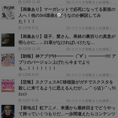
12/09 11:45
-
スクスタ攻略まとめ速報｜ラブライブ！スクールアイドルフェスティバルALL STARS GameINN
【画像あり】マーガレットで必死になってる新規の
人へ！他の3rd楽曲がどうなのか解説してみ
た！！！
12/09 8:31
-
スクスタ攻略まとめ速報｜ラブライブ！スクールアイドルフェスティバルALL STARS GameINN
【画像あり】栞子、愛さん、果林の裏切りの真意が
明らかに…←21章がなければいけたな…
12/08 11:45
-
スクスタ攻略まとめ速報｜ラブライブ！スクールアイドルフェスティバルALL STARS GameINN
【朗報】神アプデｷﾀ━━━━（ﾟ∀ﾟ）━━━━!!!! ア
プリのバージョン上げたら今までより
も…！！！！！！！
12/08 8:24
-
スクスタ攻略まとめ速報｜ラブライブ！スクールアイドルフェスティバルALL STARS GameINN
【悲報】スクフェスAC移植版がガチでスクスタを
殺しに来てるように思えるんだが…｡･ﾟ･(ﾉД`)･ﾟ･｡ｳｴ
ｴｪｪﾝ
12/07 8:38
-
スクスタ攻略まとめ速報｜ラブライブ！スクールアイドルフェスティバルALL STARS GameINN
【着地点】虹アニメ、来週から最終回までどうやっ
て持っていくつもりだ…一歩間違えたらコンテンツ