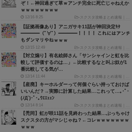
ぞ！←神回過ぎて草ｗアンチ完全に死亡じゃねえか
ｗｗｗｗｗｗｗｗ
12/16 8:25
-
スクスタ攻略まとめ速報｜ラブライブ！スクールアイドルフェスティバルALL STARS GameINN
【証拠画像あり】アニガサキ11話が神回決定ｷﾀ
━━━━（ﾟ∀ﾟ）━━━━！！！！ これにはアンチ
もダンマリやねｗｗｗ
12/15 12:49
-
スクスタ攻略まとめ速報｜ラブライブ！スクールアイドルフェスティバルALL STARS GameINN
【対立煽り】有名絵師さん「サンシャインと虹を比
較して評価するのは…」←比較するなと叫ぶ奴が1
番比較してる気が…
12/14 11:44
-
スクスタ攻略まとめ速報｜ラブライブ！スクールアイドルフェスティバルALL STARS GameINN
【産廃】キーホルダーって何個ぐらい持っておけば
いいんだ？→実際に計算した結果…これって…｡･ﾟ･
(ﾉД`)･ﾟ･｡ｳｴｴｪｪﾝ
12/14 8:14
-
スクスタ攻略まとめ速報｜ラブライブ！スクールアイドルフェスティバルALL STARS GameINN
【禿同】虹が咲11話を見終わった結果…ぶっちゃけ
スクスタの方がマシじゃね？←コレｗｗｗｗｗｗｗ
ｗｗｗ