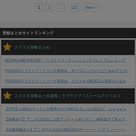
1
2
…
122
Next »
登録まとめサイトランキング
1
スクスタ攻略まとめ
NEOPASA駿河湾沼津×『ラブライブ！サンシャイン!! プレミアムショップ』にいってきた！
TGS2018ラブライブ！シリーズ発表会 オープニングムービー＆μ’sナビモーション公開
TGS2018ラブライブ！シリーズ発表会 スクスタの配信日は発表されるか？！
2
スクスタ攻略まとめ速報｜ラブライブ！スクールアイドルフェスティバルALL STARS GameINN
【評判】Liellaのキャストが発表された時のおまいらの反応が…ｗｗｗｗｗｗｗｗｗｗｗ
【画像あり】アニメ11話のニコ生アンケート来たぞ！←神回過ぎて草ｗアンチ完全に死亡じゃねえかｗｗｗｗｗｗｗｗ
【証拠画像あり】アニガサキ11話が神回決定ｷﾀ━━━━（ﾟ∀ﾟ）━━━━！！！！ これにはアンチもダンマリやねｗｗｗ