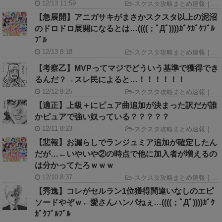
12/13 11:59
-
スクスタ攻略まとめ速報｜ラブライブ！スクールアイドルフェスティバルALL STARS GameINN
【急展開】アニガサキがまさかスクスタ以上の泥沼
のドロドロ展開になるとは…((((；ﾟДﾟ))))ｶﾞｸｶﾞｸﾌﾞﾙ
ﾌﾞﾙ
12/13 8:18
-
スクスタ攻略まとめ速報｜ラブライブ！スクールアイドルフェスティバルALL STARS GameINN
【考察乙】MVPってマジでどういう基準で獲得でき
るんだ？→スレ民によると…！！！！！！
12/12 8:25
-
スクスタ攻略まとめ速報｜ラブライブ！スクールアイドルフェスティバルALL STARS GameINN
【適正】上級＋にピュア曲追加が決まった訳だが誰
かピュアで強い奴っている？？？？？
12/11 8:23
-
スクスタ攻略まとめ速報｜ラブライブ！スクールアイドルフェスティバルALL STARS GameINN
【悲報】お漏らしでランジュミア追加が確定したん
だが…←いやいや②の時点で他に加入者が増えるの
は分かってたろｗｗｗ
12/10 8:37
-
スクスタ攻略まとめ速報｜ラブライブ！スクールアイドルフェスティバルALL STARS GameINN
【秀逸】コレがセルラン1位獲得間違いなしのエピ
ソードやぞｗ←愛さんハンパねぇ…((((；ﾟДﾟ))))ｶﾞｸ
ｶﾞｸﾌﾞﾙﾌﾞﾙ